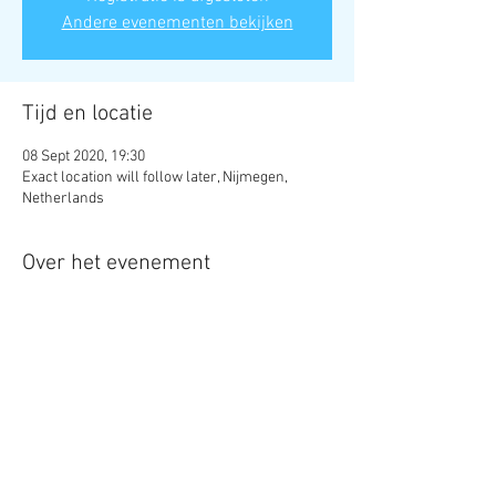
Andere evenementen bekijken
Tijd en locatie
08 Sept 2020, 19:30
Exact location will follow later, Nijmegen,
Netherlands
Over het evenement
Kom naar de Open Toneelavond en doe mee 
met onze improvisatiespellen. Het is 
vrijblijvend, dus kom vooral kijken wat je ervan 
vindt!
Come to our Open Theatre Night and join us 
with our impov games. There are no 
obligations attached, so feel free to pay us a 
visit and see if it's something for you!