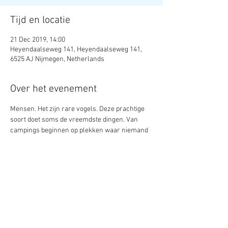
Tijd en locatie
21 Dec 2019, 14:00
Heyendaalseweg 141, Heyendaalseweg 141,
6525 AJ Nijmegen, Netherlands
Over het evenement
Mensen. Het zijn rare vogels. Deze prachtige 
soort doet soms de vreemdste dingen. Van 
campings beginnen op plekken waar niemand 
erop zit te wachten tot ouderavonden 
dragelijker maken met sterke drank. Ga met 
ons mee op ontdekkingstocht door de 
Vogelbuurt, een kleurrijke wijk hier in 
Nederland. Het belooft een vrolijke avond te 
worden vol absurde personages, 
gebeurtenissen, en situaties. Deze tocht wordt 
aan u gepresenteerd door toneelgroep Twister. 